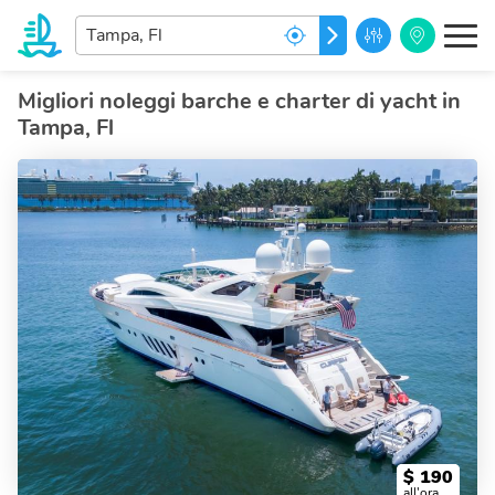
Inserisci
PARTIRE
la
destinazione...
Migliori noleggi barche e charter di yacht in
Tampa, Fl
$
190
all'ora