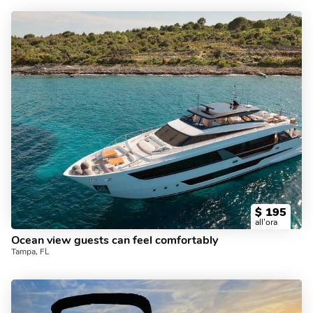
$
195
all'ora
Ocean view guests can feel comfortably
Tampa, FL