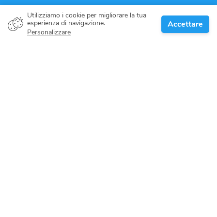
Utilizziamo i cookie per migliorare la tua
esperienza di navigazione.
Accettare
Personalizzare
Proprietario della barca
Dai il tuo impegno
Destinazioni nautiche
Blog
Riguardo a noi
Supporto
Help center
Recensioni dei clienti
Politica dei cookie
Politica sulla riservatezza