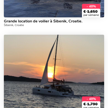
- 48%
€
1,650
par semaine
Grande location de voilier à Šibenik, Croatie.
Šibenik, Croatie
- 48%
€
1,790
par semaine