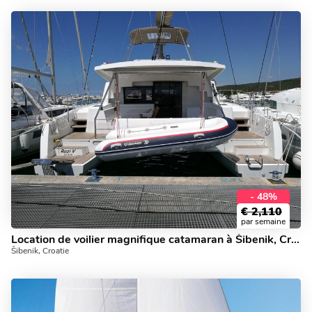
- 48%
€
2,110
par semaine
Location de voilier magnifique catamaran à Šibenik, Croatie.
Šibenik, Croatie