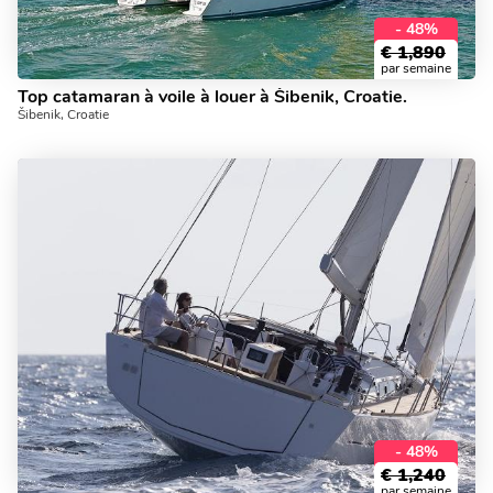
- 48%
€
1,890
par semaine
Top catamaran à voile à louer à Šibenik, Croatie.
Šibenik, Croatie
- 48%
€
1,240
par semaine