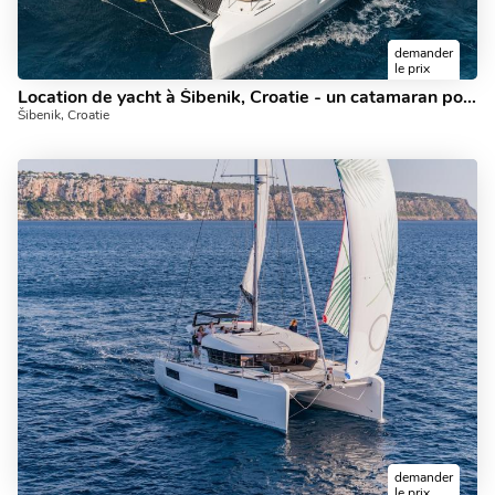
demander
le prix
Location de yacht à Šibenik, Croatie - un catamaran pour 12 personnes à louer.
Šibenik, Croatie
demander
le prix