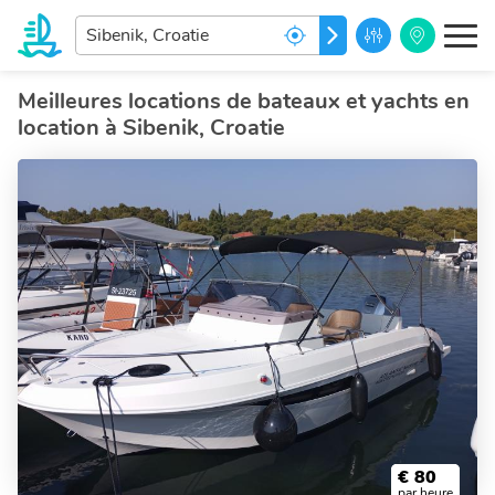
Entrez
ALLEZ
votre
destination
de
Meilleures locations de bateaux et yachts en
rēve...
location à Sibenik, Croatie
€
80
par heure