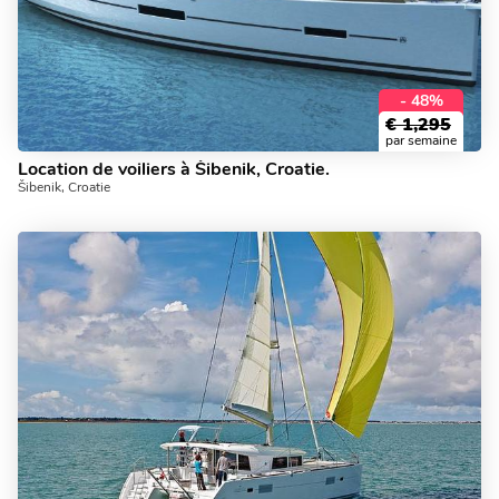
- 48%
€
1,295
par semaine
Location de voiliers à Šibenik, Croatie.
Šibenik, Croatie