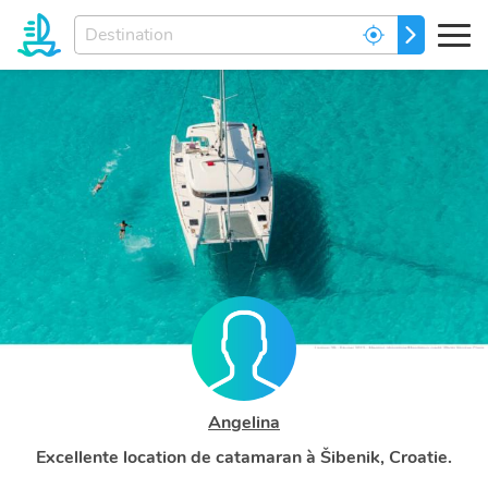
Entrez
ALLEZ
votre
destination
de
rēve...
Angelina
Excellente location de catamaran à Šibenik, Croatie.