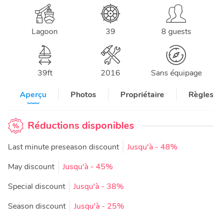
Lagoon
39
8 guests
39
ft
2016
Sans équipage
Aperçu
Photos
Propriétaire
Règles e
Réductions disponibles
Last minute preseason discount
Jusqu'à
- 48%
May discount
Jusqu'à
- 45%
Special discount
Jusqu'à
- 38%
Season discount
Jusqu'à
- 25%