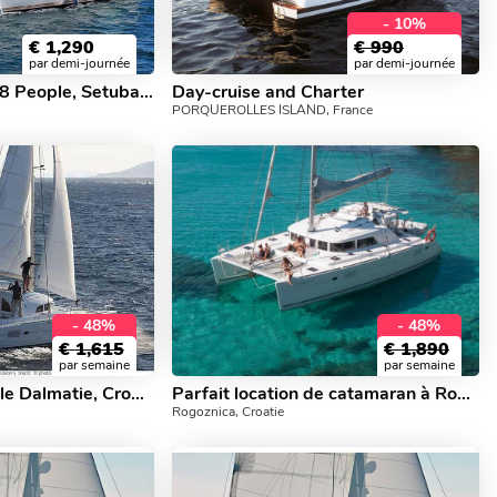
- 10%
€
1,290
€
990
par demi-journée
par demi-journée
Catamaran up to 18 People, Setubal, Troia, Comporta
Day-cruise and Charter
PORQUEROLLES ISLAND, France
- 48%
- 48%
€
1,615
€
1,890
par semaine
par semaine
Explorez l'incroyable Dalmatie, Croatie sur un catamaran à louer.
Parfait location de catamaran à Rogoznica, Croatie.
Rogoznica, Croatie