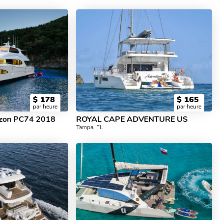
$
178
$
165
par heure
par heure
izon PC74 2018
ROYAL CAPE ADVENTURE US
Tampa, FL