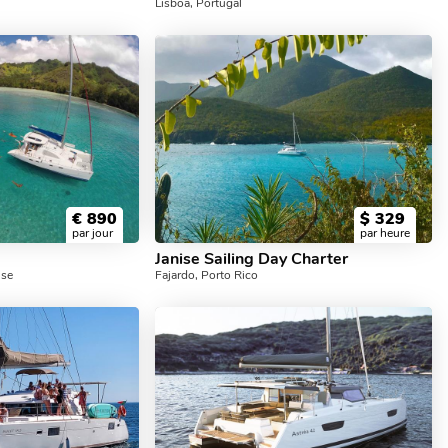
Lisboa, Portugal
€
890
$
329
par jour
par heure
Janise Sailing Day Charter
ise
Fajardo, Porto Rico