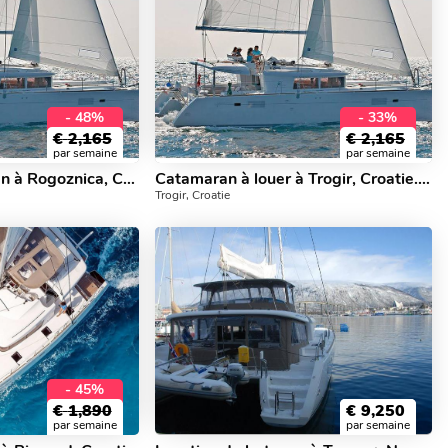
- 48%
- 33%
€
2,165
€
2,165
par semaine
par semaine
Louez un catamaran à Rogoznica, Croatie - découvrez la voile sur un yacht charter.
Catamaran à louer à Trogir, Croatie. Profitez d'une excellente location de yacht pour 8 personnes.
Trogir, Croatie
- 45%
€
1,890
€
9,250
par semaine
par semaine