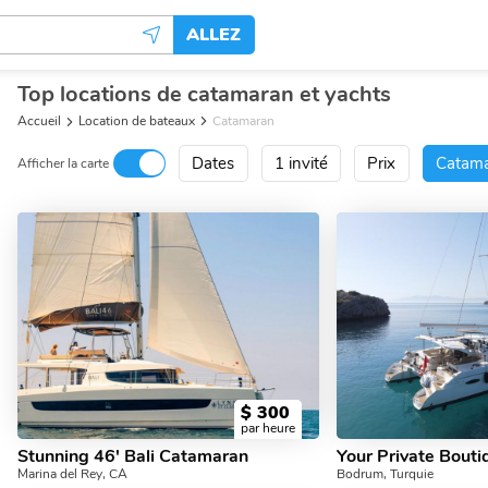
ALLEZ
Top locations de catamaran et yachts
Accueil
Location de bateaux
Catamaran
Dates
1 invité
Prix
Catam
Afficher la carte
$
300
par heure
Stunning 46' Bali Catamaran
Your Private Bout
Marina del Rey, CA
Bodrum, Turquie