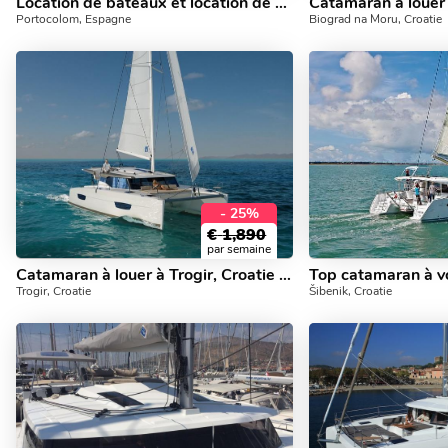
Location de bateaux et location de yachts à Portocolom, Espagne, jusqu'à 8 personnes.
Portocolom, Espagne
Biograd na Moru, Croatie
- 25%
€
1,890
par semaine
Catamaran à louer à Trogir, Croatie - un yacht pour jusqu'à 8 personnes.
Trogir, Croatie
Šibenik, Croatie