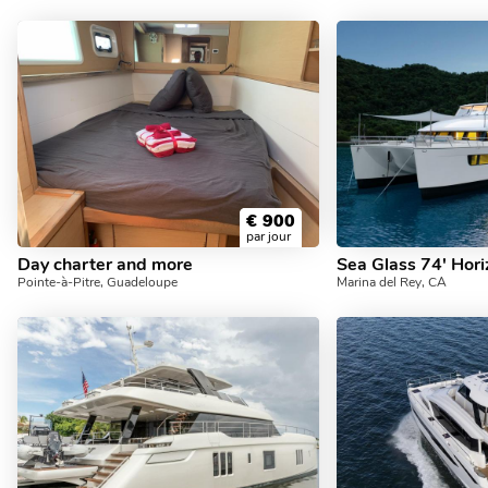
€
900
par jour
Day charter and more
Sea Glass 74' Hor
Pointe-à-Pitre, Guadeloupe
Marina del Rey, CA