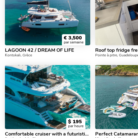
€
3,500
par semaine
LAGOON 42 / DREAM OF LIFE
Roof top fridge fr
Kontokali, Grèce
Pointe à pitre, Guadeloup
$
195
par heure
Comfortable cruiser with a futuristic look