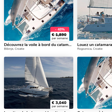
- 48%
€
1,890
par semaine
Découvrez la voile à bord du catamaran MAJA V de 39 pieds à louer à Bibinje, Zadar, Croatie - un yacht à 6 cabines.
Bibinje, Croatie
Rogoznica, Croatie
€
3,040
par semaine