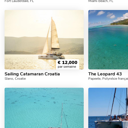
Fort Lauderdale, FL
Miami Beach, FL
€
12,000
par semaine
Sailing Catamaran Croatia
The Leopard 43
Slano, Croatie
Papeete, Polynésie frança
9,250
,890
,890
,615
,110
,890
,780
,055
,890
,165
,170
,890
,030
,170
,780
,110
,165
,000
2,000