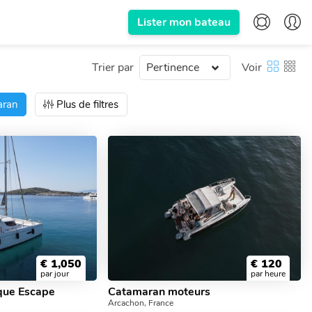
Lister mon bateau
Trier par
Voir
aran
Plus de filtres
€
1,050
€
120
par jour
par heure
ique Escape
Catamaran moteurs
Arcachon, France