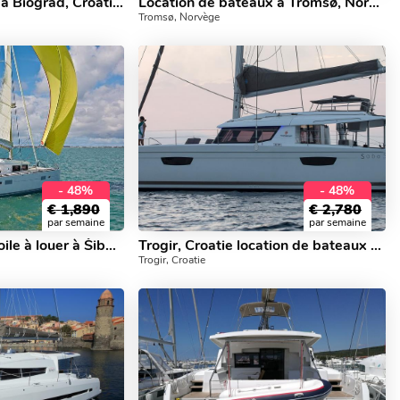
Catamaran à louer à Biograd, Croatie. Réservez une location de yacht pour 8 personnes.
Location de bateaux à Tromsø, Norvège pour un maximum de 8 personnes - découvrez la voile sur un catamaran.
Tromsø, Norvège
- 48%
- 48%
€
1,890
€
2,780
par semaine
par semaine
Top catamaran à voile à louer à Šibenik, Croatie.
Trogir, Croatie location de bateaux - louez un bateau pouvant accueillir jusqu'à 12 personnes.
Trogir, Croatie