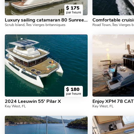
$
175
par heure
Luxury sailing catamaran 80 Sunreef Power
Comfortable cruisi
Scrub Island, Îles Vierges britanniques
Road Town, Îles Vierges b
$
180
par heure
2024 Leeuwin 55' Pilar X
Enjoy XPM 78 CAT7
Key West, FL
Key West, FL