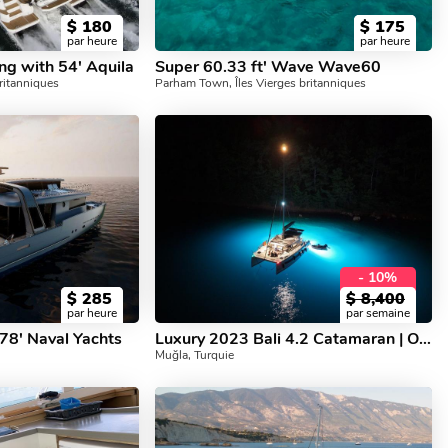
$
180
$
175
par heure
par heure
ng with 54' Aquila
Super 60.33 ft' Wave Wave60
ritanniques
Parham Town, Îles Vierges britanniques
- 10%
$
285
$
8,400
par heure
par semaine
8' Naval Yachts
Luxury 2023 Bali 4.2 Catamaran | Orhaniye - Marmaris
Muğla, Turquie