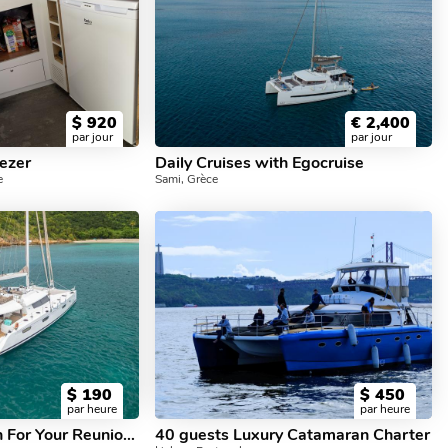
$
920
€
2,400
par jour
par jour
eezer
Daily Cruises with Egocruise
e
Sami, Grèce
$
190
$
450
par heure
par heure
Perfect Catamaran For Your Reunion Party And Meeting
40 guests Luxury Catamaran Charter