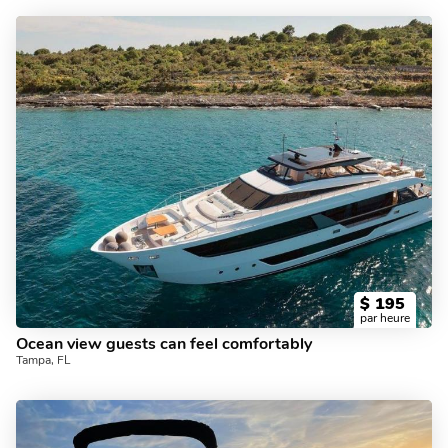
$
195
par heure
Ocean view guests can feel comfortably
Tampa, FL