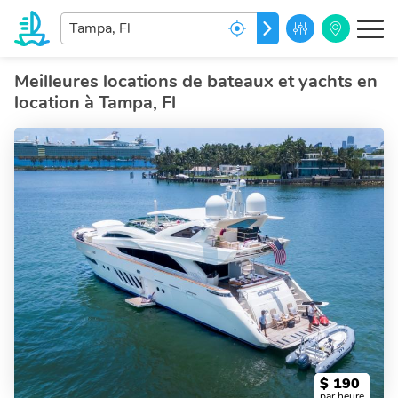
Entrez
ALLEZ
votre
destination
de
Meilleures locations de bateaux et yachts en
rēve...
location à Tampa, Fl
$
190
par heure