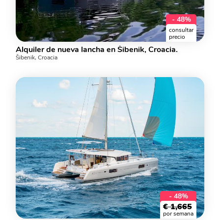
- 48%
consultar
precio
Alquiler de nueva lancha en Šibenik, Croacia.
Šibenik, Croacia
- 48%
€
1,665
por semana