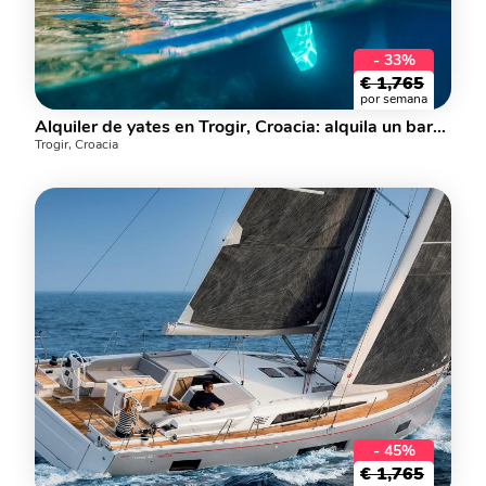
- 33%
€
1,765
por semana
Alquiler de yates en Trogir, Croacia: alquila un barco para hasta 8 personas.
Trogir, Croacia
- 45%
€
1,765