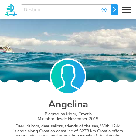
Ingrese
IR
el
destino
de
sus
sueños...
Angelina
Biograd na Moru, Croatia
Miembro desde
November 2019
Dear visitors, dear sailors, friends of the sea, With 1244
islands along Croatian coastline of 6278 km Croatia offers
various challenges and interesting jewels of the Adriatic.