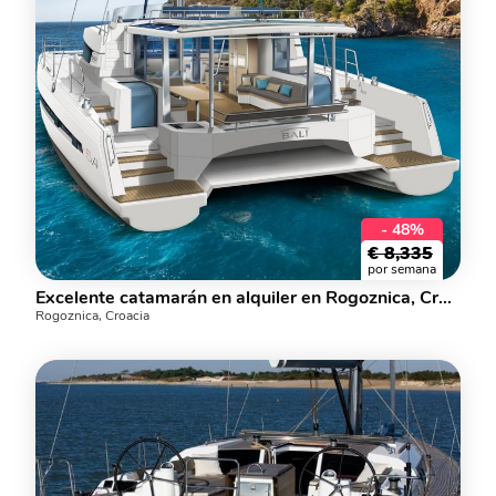
- 48%
€
8,335
por semana
Excelente catamarán en alquiler en Rogoznica, Croacia. Alquiler de yates para 12.
Rogoznica, Croacia