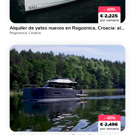
- 48%
€
2,225
por semana
Alquiler de yates nuevos en Rogoznica, Croacia: alquila un catamarán para 8 personas.
Rogoznica, Croacia
- 48%
€
2,496
por semana