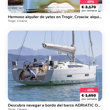
- 48%
€
3,170
por semana
Hermoso alquiler de yates en Trogir, Croacia: alquile un catamarán para hasta 10 personas.
Trogir, Croacia
- 48%
€
1,650
por semana
Descubra navegar a bordo del barco ADRIATIC OFFICE de 43 pies en alquiler en Trogir, Croacia: un yate de 4 camarotes.
Trogir, Croacia