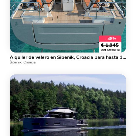
- 48%
€
1,945
por semana
Alquiler de velero en Šibenik, Croacia para hasta 10 personas.
Šibenik, Croacia