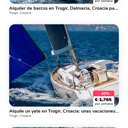
por semana
Alquiler de barcos en Trogir, Dalmacia, Croacia para hasta 8 personas: descubra la navegación en un alquiler de yates.
Trogir, Croacia
- 48%
€
1,765
por semana
Alquile un yate en Trogir, Croacia: unas vacaciones perfectas en un barco de alquiler para hasta 8 personas.
Trogir, Croacia