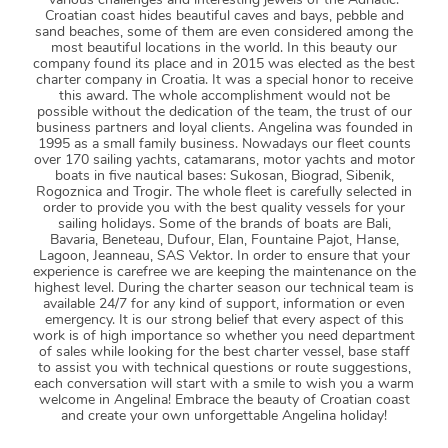
Croatian coast hides beautiful caves and bays, pebble and
sand beaches, some of them are even considered among the
most beautiful locations in the world. In this beauty our
company found its place and in 2015 was elected as the best
charter company in Croatia. It was a special honor to receive
this award. The whole accomplishment would not be
possible without the dedication of the team, the trust of our
business partners and loyal clients. Angelina was founded in
1995 as a small family business. Nowadays our fleet counts
over 170 sailing yachts, catamarans, motor yachts and motor
boats in five nautical bases: Sukosan, Biograd, Sibenik,
Rogoznica and Trogir. The whole fleet is carefully selected in
order to provide you with the best quality vessels for your
sailing holidays. Some of the brands of boats are Bali,
Bavaria, Beneteau, Dufour, Elan, Fountaine Pajot, Hanse,
Lagoon, Jeanneau, SAS Vektor. In order to ensure that your
experience is carefree we are keeping the maintenance on the
highest level. During the charter season our technical team is
available 24/7 for any kind of support, information or even
emergency. It is our strong belief that every aspect of this
work is of high importance so whether you need department
of sales while looking for the best charter vessel, base staff
to assist you with technical questions or route suggestions,
each conversation will start with a smile to wish you a warm
welcome in Angelina! Embrace the beauty of Croatian coast
and create your own unforgettable Angelina holiday!