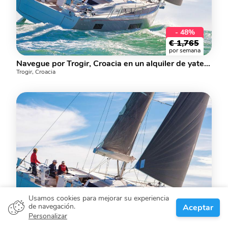
- 48%
€
1,765
por semana
Navegue por Trogir, Croacia en un alquiler de yates: alquile el increíble velero NN15.
Trogir, Croacia
Usamos cookies para mejorar su experiencia
de navegación.
Aceptar
- 45%
Personalizar
€
1,765