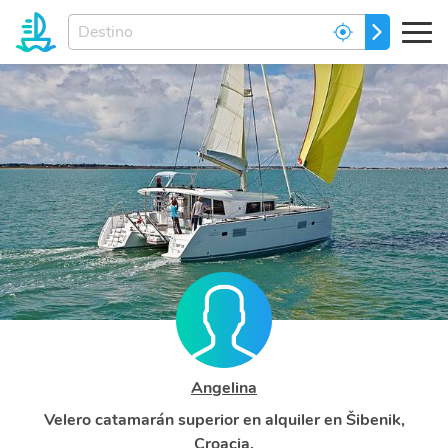
Ingrese
IR
el
destino
de
sus
sueños...
Angelina
Velero catamarán superior en alquiler en Šibenik,
Croacia.