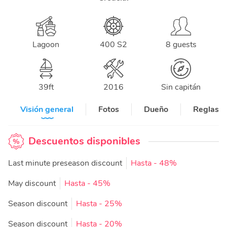
Lagoon
400 S2
8 guests
39
ft
2016
Sin capitán
Visión general
Fotos
Dueño
Reglas y
Descuentos disponibles
Last minute preseason discount
Hasta
- 48%
May discount
Hasta
- 45%
Season discount
Hasta
- 25%
Season discount
Hasta
- 20%