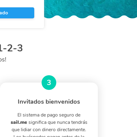
tado
 1-2-3
os!
sail.me