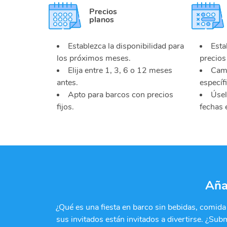
Precios
planos
Establezca la disponibilidad para
Esta
los próximos meses.
precios
Elija entre 1, 3, 6 o 12 meses
Camb
antes.
específ
Apto para barcos con precios
Úsel
fijos.
fechas 
Aña
¿Qué es una fiesta en barco sin bebidas, comid
sus invitados están invitados a divertirse. ¿S