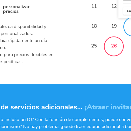
perzonalizar
precios
blezca disponibilidad y
 personalizados.
ia rápidamente un día
ico.
o para precios flexibles en
específicas.
de servicios adicionales...
¡Atraer invita
a o incluso un DJ? Con la función de complementos, puede conver
ubmarinismo? No hay problema, ¡puede traer equipo adicional a b