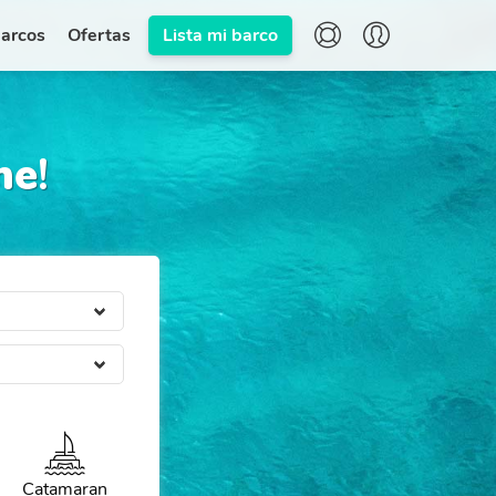
barcos
Ofertas
Lista mi barco
me
!
Catamaran