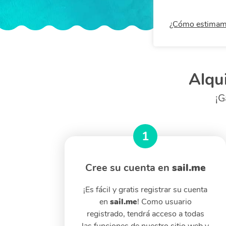
¿Cómo estimam
Alqui
¡G
sail.me
sail.me