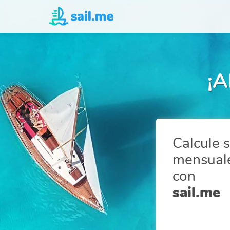
¡A
Calcule 
mensuale
con
sail.me