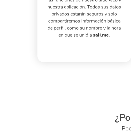
sail.me
¿Po
Pod