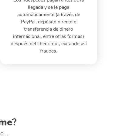
.me
?
 ...