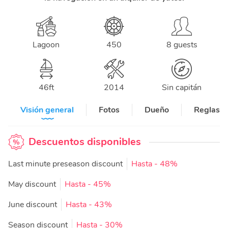
Lagoon
450
8 guests
46
ft
2014
Sin capitán
Visión general
Fotos
Dueño
Reglas y
Descuentos disponibles
Last minute preseason discount
Hasta
- 48%
May discount
Hasta
- 45%
June discount
Hasta
- 43%
Season discount
Hasta
- 30%