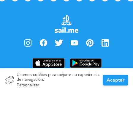
Usamos cookies para mejorar su experiencia
Desde
€
1,940.00
de navegación.
Aceptar
Reservar
Per week
Propietario del barco
Personalizar
Denos su compromiso
Destinos de navegación
Blog
Sobre nosotros