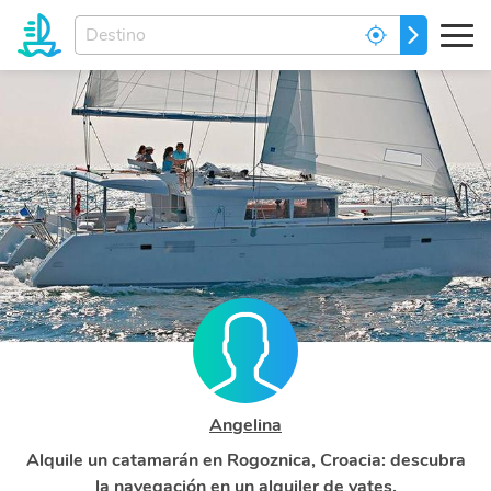
Ingrese
IR
el
destino
de
sus
sueños...
Angelina
Alquile un catamarán en Rogoznica, Croacia: descubra
la navegación en un alquiler de yates.