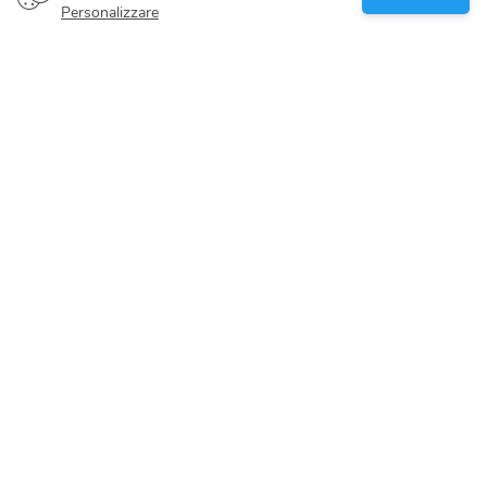
Proprietario della barca
Personalizzare
Dai il tuo impegno
Destinazioni nautiche
Blog
Riguardo a noi
Supporto
Help center
Recensioni dei clienti
Politica dei cookie
Politica sulla riservatezza
Condizioni d'uso
Politica di cancellazione
Sitemap