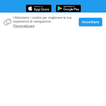
Utilizziamo i cookie per migliorare la tua
esperienza di navigazione.
Accettare
Proprietario della barca
Personalizzare
Dai il tuo impegno
Destinazioni nautiche
Blog
Riguardo a noi
Supporto
Help center
Recensioni dei clienti
Politica dei cookie
Politica sulla riservatezza