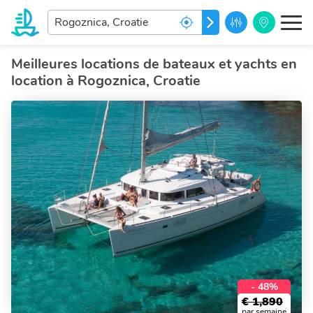
Entrez
ALLEZ
votre
destination
de
Meilleures locations de bateaux et yachts en
rēve...
location à Rogoznica, Croatie
- 48%
€
1,890
par semaine