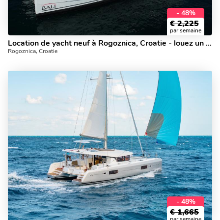
- 48%
€
2,225
par semaine
Location de yacht neuf à Rogoznica, Croatie - louez un catamaran pour 8 personnes.
Rogoznica, Croatie
- 48%
€
1,665
par semaine