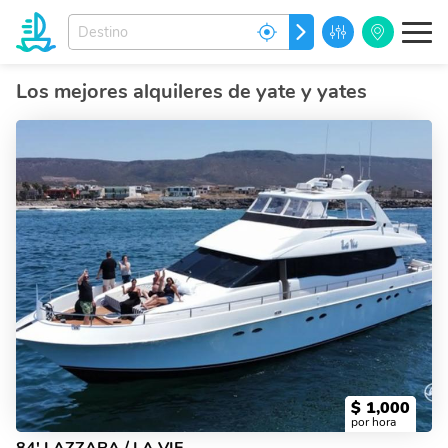
Ingrese
IR
el
destino
de
Los mejores alquileres de yate y yates
sus
sueños...
$
1,000
por hora