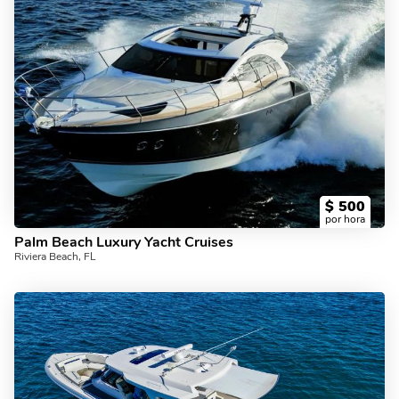
$
500
por hora
Palm Beach Luxury Yacht Cruises
Riviera Beach, FL