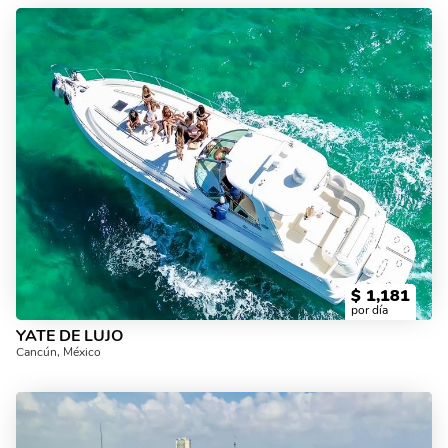
$
1,181
por día
YATE DE LUJO
Cancún, México