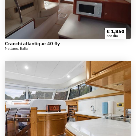
€
1,850
por día
Cranchi atlantique 40 fly
Nettuno, Italia