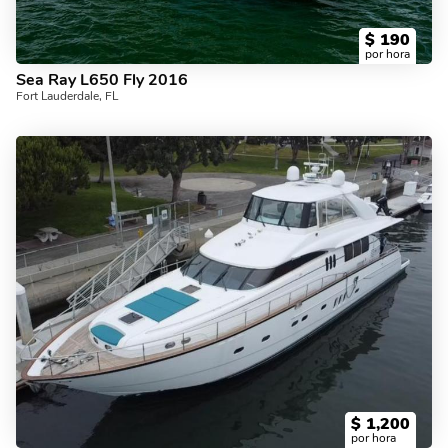
$
190
por hora
Sea Ray L650 Fly 2016
Fort Lauderdale, FL
$
1,200
por hora