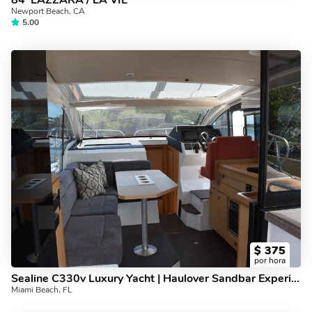
84' LAZZARA / LA VIE
Newport Beach, CA
5.00
$
375
por hora
Sealine C330v Luxury Yacht | Haulover Sandbar Experience
Miami Beach, FL