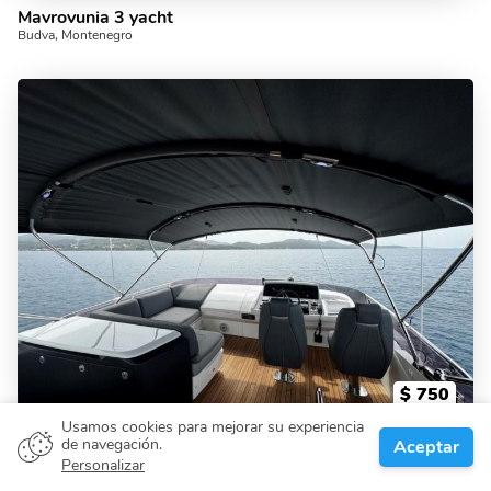
Mavrovunia 3 yacht
Budva, Montenegro
$
750
por hora
Usamos cookies para mejorar su experiencia
ULTRA LUXURY YACHT TOUR
de navegación.
Aceptar
Estambul, Turquía
Personalizar