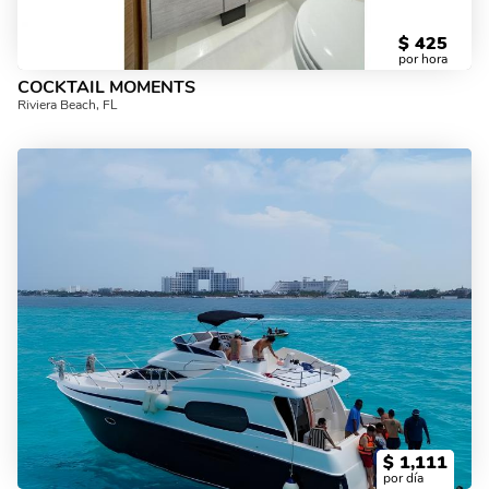
$
425
por hora
COCKTAIL MOMENTS
Riviera Beach, FL
$
1,111
por día