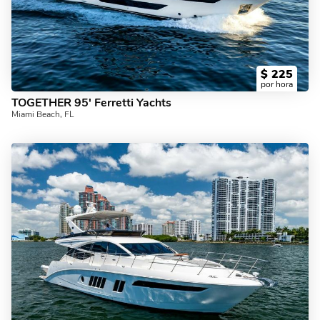
$
225
por hora
TOGETHER 95' Ferretti Yachts
Miami Beach, FL