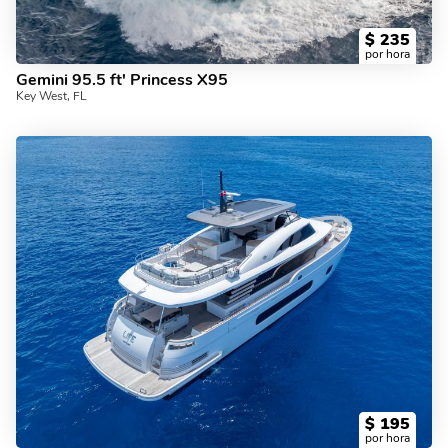
$
235
por hora
Gemini 95.5 ft' Princess X95
Key West, FL
$
195
por hora