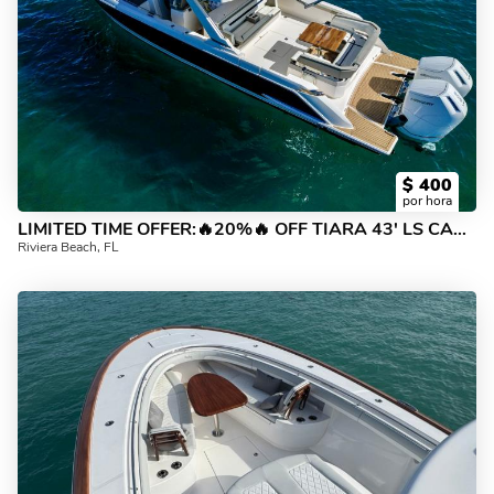
$
400
por hora
LIMITED TIME OFFER:🔥20%🔥 OFF TIARA 43' LS CAPT, CREW, FUEL INCLUDED
Riviera Beach, FL