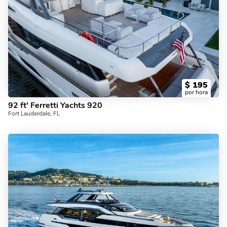
$
195
por hora
92 ft' Ferretti Yachts 920
Fort Lauderdale, FL