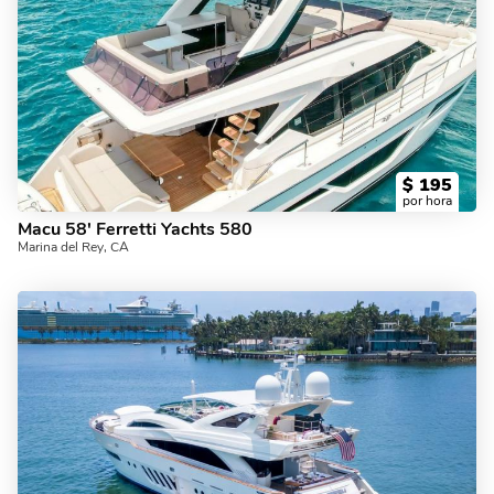
$
195
por hora
Macu 58' Ferretti Yachts 580
Marina del Rey, CA