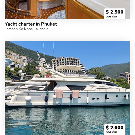
$
2,500
por día
Yacht charter in Phuket
Tambon Ko Kaeo, Tailandia
$
2,600
por día