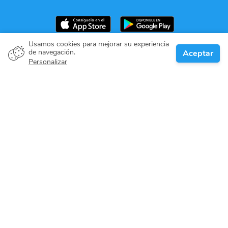
Usamos cookies para mejorar su experiencia
de navegación.
Aceptar
Propietario del barco
Personalizar
Denos su compromiso
Destinos de navegación
Blog
Sobre nosotros
Soporte técnico
Help center
Reseñas de usuarios
Política de cookies
Política de privacidad