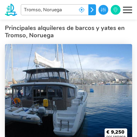
Ingrese
IR
el
destino
de
Principales alquileres de barcos y yates en
sus
Tromso, Noruega
sueños...
€
9,250
por semana