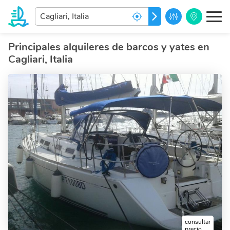
Ingrese
IR
el
destino
de
Principales alquileres de barcos y yates en
sus
Cagliari, Italia
sueños...
consultar
precio