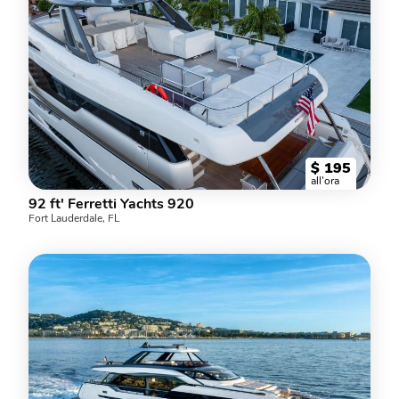
$
195
all'ora
92 ft' Ferretti Yachts 920
Fort Lauderdale, FL