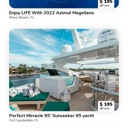
$
195
all'ora
Enjoy LIFE With 2022 Azimut Magellano
Miami Beach, FL
$
195
all'ora
Perfect Mirracle 95' Sunseeker 95 yacht
Fort Lauderdale, FL