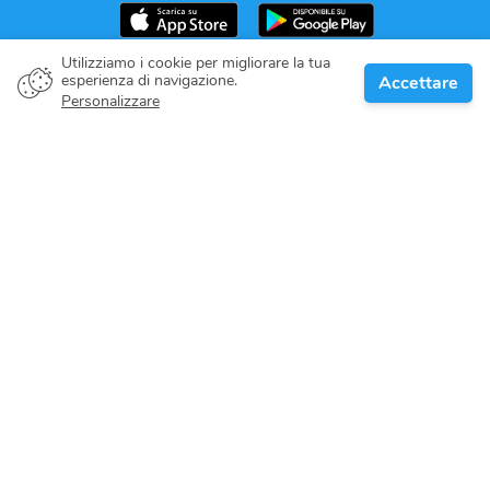
Utilizziamo i cookie per migliorare la tua
esperienza di navigazione.
Accettare
Proprietario della barca
Personalizzare
Dai il tuo impegno
Destinazioni nautiche
Blog
Riguardo a noi
Supporto
Help center
Recensioni dei clienti
Politica dei cookie
Politica sulla riservatezza