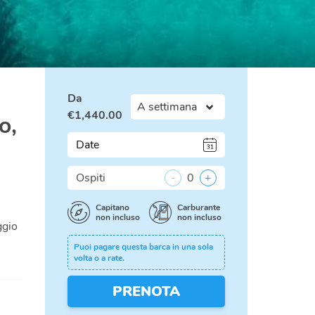
Da
€
1,440.00
o,
Date
Ospiti
-
0
+
Capitano
Carburante
non incluso
non incluso
ggio
Puoi pagare questa barca in una sola
volta o a rate.
PRENOTA