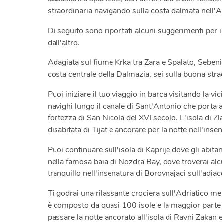
straordinaria navigando sulla costa dalmata nell'A
Di seguito sono riportati alcuni suggerimenti per i
dall'altro.
Adagiata sul fiume Krka tra Zara e Spalato, Sebenic
costa centrale della Dalmazia, sei sulla buona stra
Puoi iniziare il tuo viaggio in barca visitando la vic
navighi lungo il canale di Sant'Antonio che porta al
fortezza di San Nicola del XVI secolo. L'isola di Zl
disabitata di Tijat e ancorare per la notte nell'inse
Puoi continuare sull'isola di Kaprije dove gli abita
nella famosa baia di Nozdra Bay, dove troverai alcu
tranquillo nell'insenatura di Borovnajaci sull'adiac
Ti godrai una rilassante crociera sull'Adriatico men
è composto da quasi 100 isole e la maggior parte s
passare la notte ancorato all'isola di Ravni Zakan 