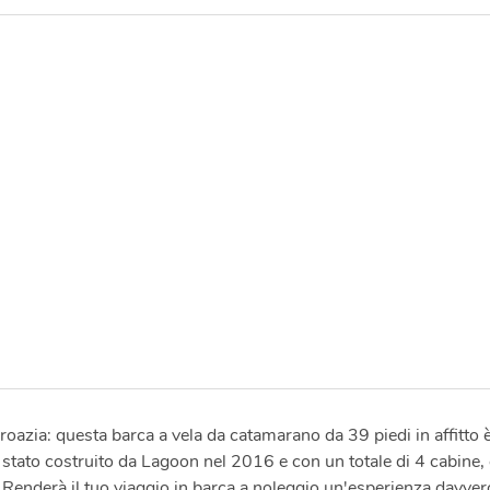
roazia: questa barca a vela da catamarano da 39 piedi in affitto 
stato costruito da Lagoon nel 2016 e con un totale di 4 cabine, 
 Renderà il tuo viaggio in barca a noleggio un'esperienza davver