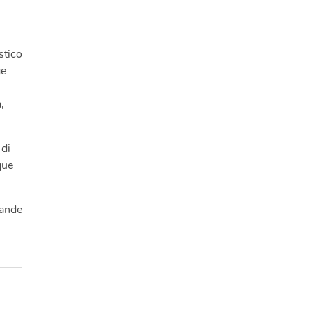
stico
ge
,
 di
que
rande