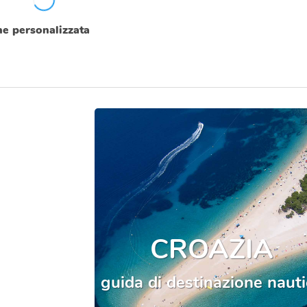
one personalizzata
CROAZIA
guida di destinazione naut