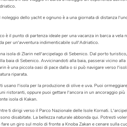
driatico.
l noleggio dello yacht e ognuno è a una giornata di distanza l'un
o è il punto di partenza ideale per una vacanza in barca a vela n
da per un'avventura indimenticabile sull'Adriatico.
ina isola di Zlarin nell'arcipelago di Sebenico. Dal porto turistico
la baia di Sebenico. Avvicinandoti alla baia, passerai vicino alla
arin è una piccola oasi di pace dalla o si può navigare verso l'isol
natura riparata.
nti usano l'isola per la produzione di olive e uva. Puoi ormeggiar
ni ristoranti, oppure puoi gettare l'ancora in un ancoraggio più
ente isola di Kakan.
tre ti dirigi verso il Parco Nazionale delle Isole Kornati. L'arcip
ono disabitate. La bellezza naturale abbonda qui. Potresti voler
e fare un giro sul molo di fronte a Knoba Zakan e cenare sulla cu