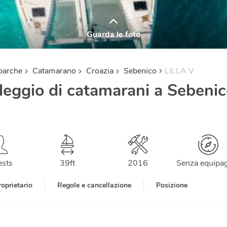
Guarda le foto
barche
Catamarano
Croazia
Sebenico
LILLA V
leggio di catamarani a Sebenic
ests
39
ft
2016
Senza equipa
roprietario
Regole e cancellazione
Posizione