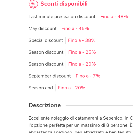
Sconti disponibili
Last minute preseason discount
Fino a
- 48%
May discount
Fino a
- 45%
Special discount
Fino a
- 38%
Season discount
Fino a
- 25%
Season discount
Fino a
- 20%
September discount
Fino a
- 7%
Season end
Fino a
- 20%
Descrizione
Eccellente noleggio di catamarani a Sebenico, in C
l'opzione perfetta per un massimo di 8 persone. È 
abbastanza spazioso, ben attrezzato e ben tenuto.