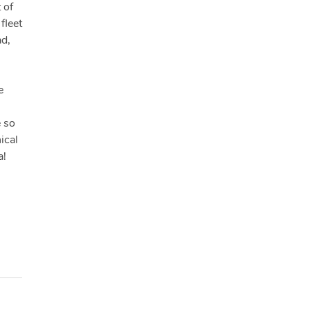
 of
fleet
ad,
e
e so
ical
a!