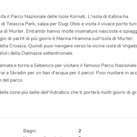
sita il Parco Nazionale delle Isole Kornati. L'isola di Katina ha
di Telascia Park, salpa per Dugi Otok e visita il vivace porto turi
isola di Murter. Entrambi hanno molte insenature nascoste e spiag
io di yacht di più giorni è Marina Hramina sull'isola di Murter:
della Croazia. Quindi puoi navigare verso la vicina isola di Vrgada
iori della Dalmazia settentrionale.
lmata e torna a Sebenico per visitare il famoso Parco Nazionale
i a Skradin per un taxi d'acqua per il parco. Puoi nuotare in ac
e del parco.
delle zone più belle dell'Adriatico che ti porterà molti giorni di g
Bagni
2