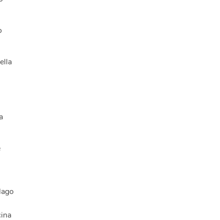
o
ella
,
a
e
elago
cina