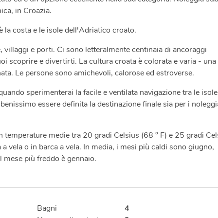
ca, in Croazia.
 la costa e le isole dell'Adriatico croato.
, villaggi e porti. Ci sono letteralmente centinaia di ancoraggi
 scoprire e divertirti. La cultura croata è colorata e varia - una
inata. Le persone sono amichevoli, calorose ed estroverse.
ndo sperimenterai la facile e ventilata navigazione tra le isole,
enissimo essere definita la destinazione finale sia per i noleggi
on temperature medie tra 20 gradi Celsius (68 ° F) e 25 gradi Cel
a a vela o in barca a vela. In media, i mesi più caldi sono giugno,
il mese più freddo è gennaio.
Bagni
4