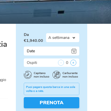
Da
€
1,940.00
ia
Date
Ospiti
-
0
+
Capitano
Carburante
non incluso
non incluso
ggio
Puoi pagare questa barca in una sola
volta o a rate.
PRENOTA