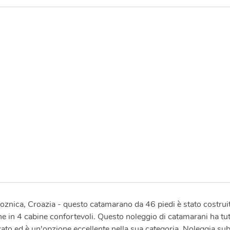
oznica, Croazia - questo catamarano da 46 piedi è stato costrui
 in 4 cabine confortevoli. Questo noleggio di catamarani ha tutt
ato ed è un'opzione eccellente nella sua categoria. Noleggia subi