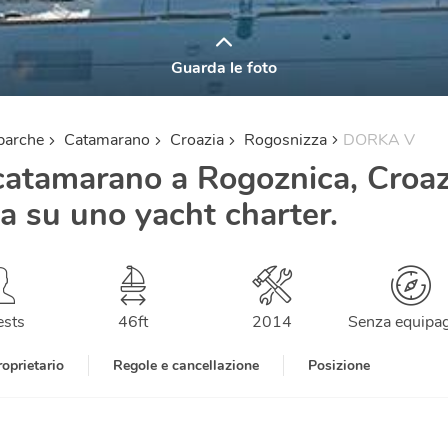
Guarda le foto
barche
Catamarano
Croazia
Rogosnizza
DORKA V
catamarano a Rogoznica, Croaz
la su uno yacht charter.
ests
46
ft
2014
Senza equipa
roprietario
Regole e cancellazione
Posizione