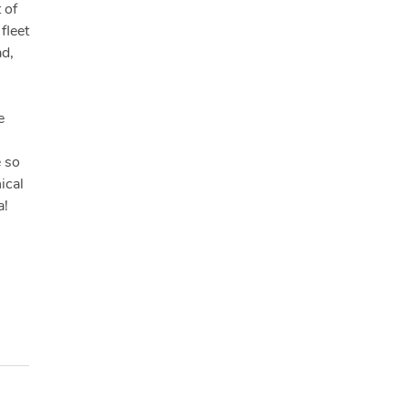
 of
fleet
ad,
e
e so
ical
a!