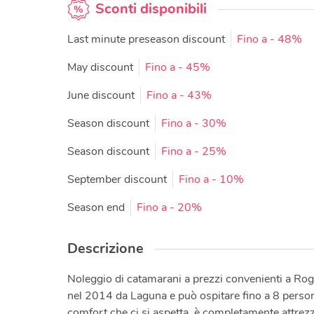
Sconti disponibili
Last minute preseason discount
Fino a
- 48%
May discount
Fino a
- 45%
June discount
Fino a
- 43%
Season discount
Fino a
- 30%
Season discount
Fino a
- 25%
September discount
Fino a
- 10%
Season end
Fino a
- 20%
Descrizione
Noleggio di catamarani a prezzi convenienti a Rog
nel 2014 da Laguna e può ospitare fino a 8 persone
comfort che ci si aspetta, è completamente attrezz