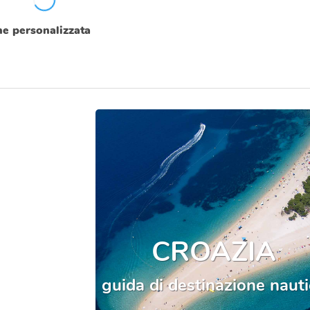
one personalizzata
CROAZIA
guida di destinazione naut