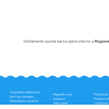
Solitamente questa barca opera intorno a
Rogosni
Proprietario della barca
Riguardo a noi
Politica dei
Dai il tuo impegno
Supporto
Politica sul
Destinazioni nautiche
Help center
Condizioni
Blog
Recensioni dei clienti
Politica di 