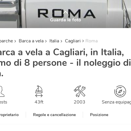
Guarda le foto
barche
Barca a vela
Italia
Cagliari
Roma
ca a vela a Cagliari, in Italia,
o di 8 persone - il noleggio di
.
ests
43
ft
2003
Senza equipa
roprietario
Regole e cancellazione
Posizione