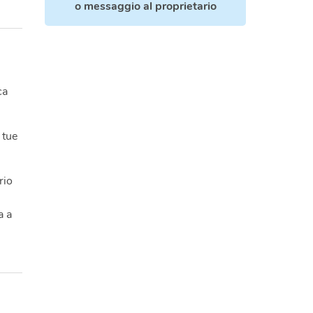
o
messaggio al proprietario
ca
 tue
rio
a a