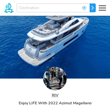
Entrez
ALLEZ
votre
destination
de
rēve...
RIV
Enjoy LIFE With 2022 Azimut Magellano