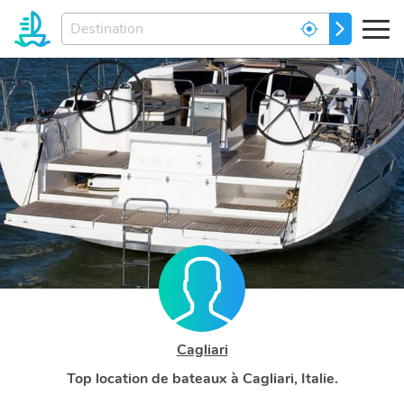
Entrez
ALLEZ
votre
destination
de
rēve...
Cagliari
Top location de bateaux à Cagliari, Italie.