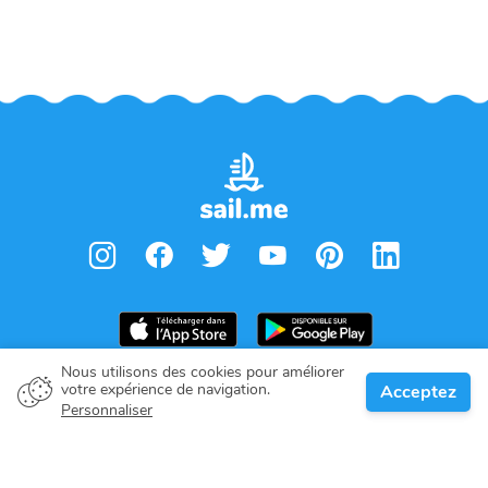
Nous utilisons des cookies pour améliorer
de
€
3,551.00
votre expérience de navigation.
Acceptez
Réserver
Per week
Propriétaire de bateau
Personnaliser
Donnez votre engagement
Destinations nautiques