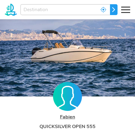
Entrez
ALLEZ
votre
destination
de
rēve...
Fabien
QUICKSILVER OPEN 555