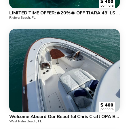
$
400
por hora
LIMITED TIME OFFER:🔥20%🔥 OFF TIARA 43' LS CAPT, CREW, FUEL INCLUDED
Riviera Beach, FL
$
400
por hora
Welcome Aboard Our Beautiful Chris Craft OPA BIER! 20% off all charters!
West Palm Beach, FL