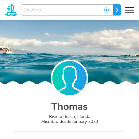
Ingrese
IR
el
destino
de
sus
sueños...
Thomas
Riviera Beach, Florida
Miembro desde
January 2023