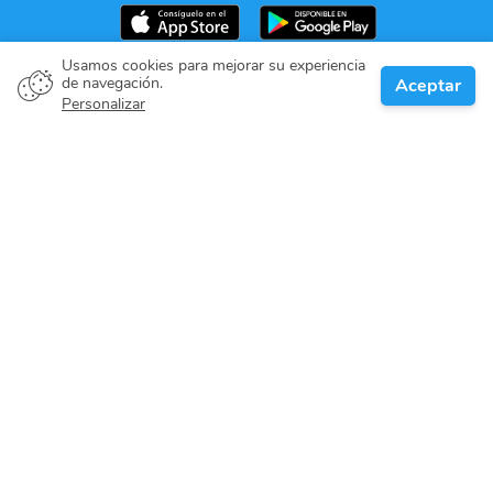
Usamos cookies para mejorar su experiencia
de navegación.
Aceptar
Propietario del barco
Personalizar
Denos su compromiso
Destinos de navegación
Blog
Sobre nosotros
Soporte técnico
Help center
Reseñas de usuarios
Política de cookies
Política de privacidad