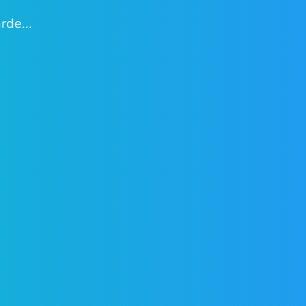
rde...