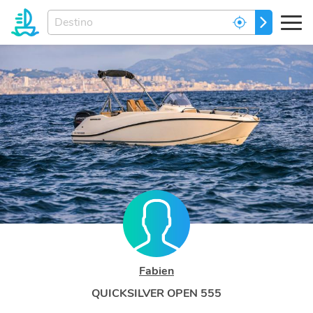
Ingrese
IR
el
destino
de
sus
sueños...
Fabien
QUICKSILVER OPEN 555