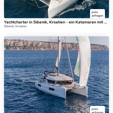
preis
anfragen
Yachtcharter in Šibenik, Kroatien - ein Katamaran mit 12 Gästen kann gemietet werden.
Šibenik, Kroatien
preis
anfragen