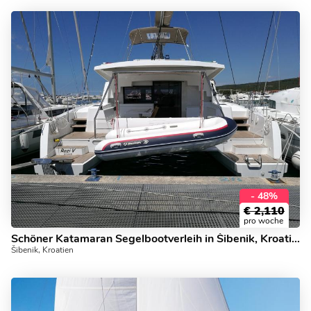
- 48%
€
2,110
pro woche
Schöner Katamaran Segelbootverleih in Šibenik, Kroatien.
Šibenik, Kroatien