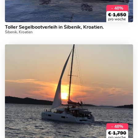
- 48%
€
1,650
pro woche
Toller Segelbootverleih in Šibenik, Kroatien.
Šibenik, Kroatien
- 48%
€
1,790
pro woche