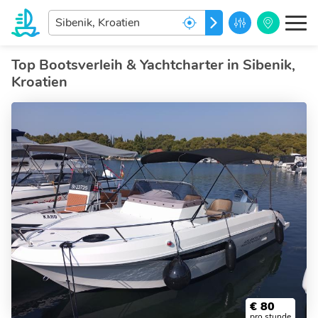
Welches
LOS GEHT'S
ist
ihr
Traumziel?
Top Bootsverleih & Yachtcharter in Sibenik,
Kroatien
€
80
pro stunde