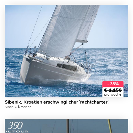
- 38%
€
1,150
pro woche
Šibenik, Kroatien erschwinglicher Yachtcharter!
Šibenik, Kroatien