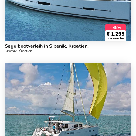
- 48%
€
1,295
pro woche
Segelbootverleih in Šibenik, Kroatien.
Šibenik, Kroatien