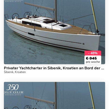
- 48%
€
945
pro woche
Privater Yachtcharter in Šibenik, Kroatien an Bord der Papillon!
Šibenik, Kroatien