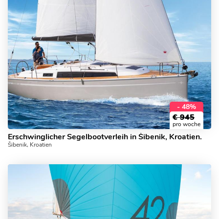
- 48%
€
945
pro woche
Erschwinglicher Segelbootverleih in Šibenik, Kroatien.
Šibenik, Kroatien