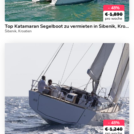
- 48%
€
1,890
pro woche
Top Katamaran Segelboot zu vermieten in Šibenik, Kroatien.
Šibenik, Kroatien
- 48%
€
1,240
pro woche