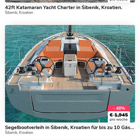
42ft Katamaran Yacht Charter in Šibenik, Kroatien.
Šibenik, Kroatien
- 48%
€
1,945
pro woche
Segelbootverleih in Šibenik, Kroatien für bis zu 10 Gäste.
Šibenik, Kroatien