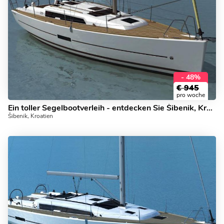
- 48%
€
945
pro woche
Ein toller Segelbootverleih - entdecken Sie Šibenik, Kroatien!
Šibenik, Kroatien