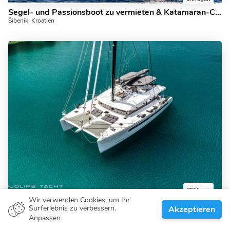
Segel- und Passionsboot zu vermieten & Katamaran-Charter in Šibenik, Kroatien.
Šibenik, Kroatien
preis
anfragen
Wir verwenden Cookies, um Ihr
Surferlebnis zu verbessern.
Akzeptieren
Mieten Sie einen Top-Catmaran in Šibenik, Kroatien - für 10 Gäste.
Anpassen
Šibenik, Kroatien