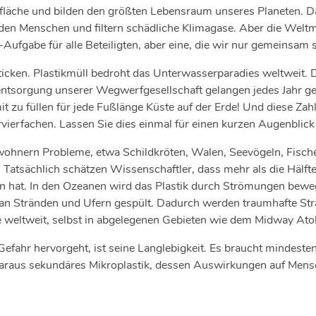
äche und bilden den größten Lebensraum unseres Planeten. Dam
rden Menschen und filtern schädliche Klimagase. Aber die Welt
Aufgabe für alle Beteiligten, aber eine, die wir nur gemeinsa
icken. Plastikmüll bedroht das Unterwasserparadies weltweit. D
ntsorgung unserer Wegwerfgesellschaft gelangen jedes Jahr ges
t zu füllen für jede Fußlänge Küste auf der Erde! Und diese Z
vierfachen. Lassen Sie dies einmal für einen kurzen Augenblick 
wohnern Probleme, etwa Schildkröten, Walen, Seevögeln, Fische
. Tatsächlich schätzen Wissenschaftler, dass mehr als die Hälft
sen hat. In den Ozeanen wird das Plastik durch Strömungen bewe
 an Stränden und Ufern gespült. Dadurch werden traumhafte St
 weltweit, selbst in abgelegenen Gebieten wie dem Midway Atoll,
efahr hervorgeht, ist seine Langlebigkeit. Es braucht mindesten
rd daraus sekundäres Mikroplastik, dessen Auswirkungen auf Mens