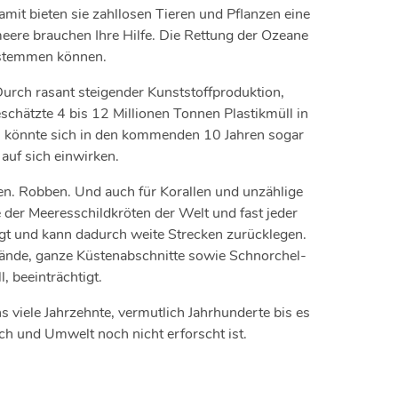
it bieten sie zahllosen Tieren und Pflanzen eine
meere brauchen Ihre Hilfe. Die Rettung der Ozeane
m stemmen können.
urch rasant steigender Kunststoffproduktion,
chätzte 4 bis 12 Millionen Tonnen Plastikmüll in
ahl könnte sich in den kommenden 10 Jahren sogar
auf sich einwirken.
n. Robben. Und auch für Korallen und unzählige
e der Meeresschildkröten der Welt und fast jeder
gt und kann dadurch weite Strecken zurücklegen.
rände, ganze Küstenabschnitte sowie Schnorchel-
 beeinträchtigt.
s viele Jahrzehnte, vermutlich Jahrhunderte bis es
ch und Umwelt noch nicht erforscht ist.