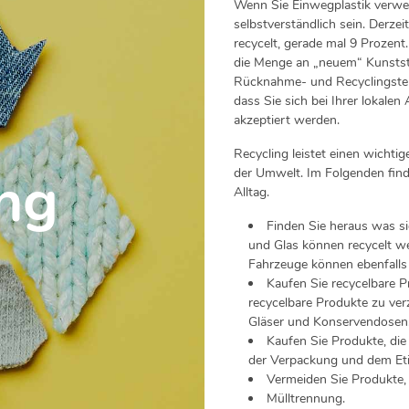
Wenn Sie Einwegplastik verwend
selbstverständlich sein. Derzei
recycelt, gerade mal 9 Prozent
die Menge an „neuem“ Kunststo
Rücknahme- und Recyclingstelle
dass Sie sich bei Ihrer lokale
akzeptiert werden.
Recycling leistet einen wicht
ing
der Umwelt. Im Folgenden find
Alltag.
Finden Sie heraus was sic
und Glas können recycelt w
Fahrzeuge können ebenfalls 
Kaufen Sie recycelbare P
recycelbare Produkte zu verz
Gläser und Konservendosen
Kaufen Sie Produkte, die
der Verpackung und dem Etik
Vermeiden Sie Produkte, 
Mülltrennung.