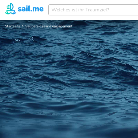
Welches
ist
ihr
Startseite
Saubere ozeane engagement
Traumziel?