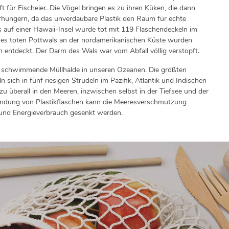
t für Fischeier. Die Vögel bringen es zu ihren Küken, die dann
rhungern, da das unverdaubare Plastik den Raum für echte
s auf einer Hawaii-Insel wurde tot mit 119 Flaschendeckeln im
es toten Pottwals an der nordamerikanischen Küste wurden
entdeckt. Der Darm des Wals war vom Abfall völlig verstopft.
zige schwimmende Müllhalde in unseren Ozeanen. Die größten
 sich in fünf riesigen Strudeln im Pazifik, Atlantik und Indischen
zu überall in den Meeren, inzwischen selbst in der Tiefsee und der
endung von Plastikflaschen kann die Meeresverschmutzung
und Energieverbrauch gesenkt werden.