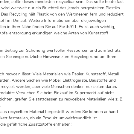
en, sollte dieses mindesten recycelbar sein. Das sollte heute fast
t wird weltweit nur ein Bruchteil des jemals hergestellten Plastiks
. Das Recycling hält Plastik von den Weltmeeren fern und reduziert
ff im Umlauf. Weitere Informationen über die jeweiligen
n in Ihrer Nähe finden Sie auf Earth911. Es ist auch wichtig,
n Abfallentsorgung erkundigen welche Arten von Kunststoff
igen Beitrag zur Schonung wertvoller Ressourcen und zum Schutz
en Sie einige nützliche Hinweise zum Recycling rund um Ihren
h recyceln lässt: Viele Materialien wie Papier, Kunststoff, Metall
erden. Andere Sachen wie Möbel, Elektrogeräte, Baustoffe und
recycelt werden, aber viele Menschen denken nur selten daran.
rodukte: Versuchen Sie beim Einkauf im Supermarkt auf nicht-
ichten, greifen Sie stattdessen zu recycelbare Materialien wie z. B.
.
 aus recyceltem Material hergestellt wurden: Sie können anhand
ett feststellen, ob ein Produkt umweltfreundlich ist.
die gefährliche Zusatzstoffe enthalten!