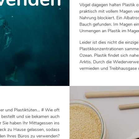
Vögel dagegen halten Plastik of
praktisch mit vollem Magen ve
Nahrung blockiert. Ein Albatro
Bauch gefunden. Im Magen ein
Unmengen an Plastik im Magen 
Leider ist dies nicht die ein
Plastikkonzentrationen sammeln
Ozean. Plastik findet sich nahe
Arktis. Durch die Wiederverw
vermieden und Treibhausgase 
er und Plastiktüten… # Wie oft
bestellt und sie bekamen auch
r Sie haben Ihr Mittagessen ins
teck zu Hause gelassen, sodass
den Ihres Büros zu verwenden?