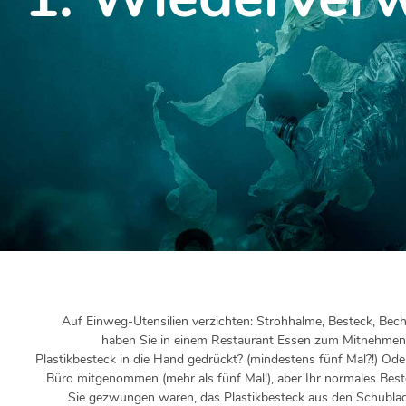
Auf Einweg-Utensilien verzichten: Strohhalme, Besteck, Bech
haben Sie in einem Restaurant Essen zum Mitnehmen 
Plastikbesteck in die Hand gedrückt? (mindestens fünf Mal?!) Ode
Büro mitgenommen (mehr als fünf Mal!), aber Ihr normales Bes
Sie gezwungen waren, das Plastikbesteck aus den Schubla