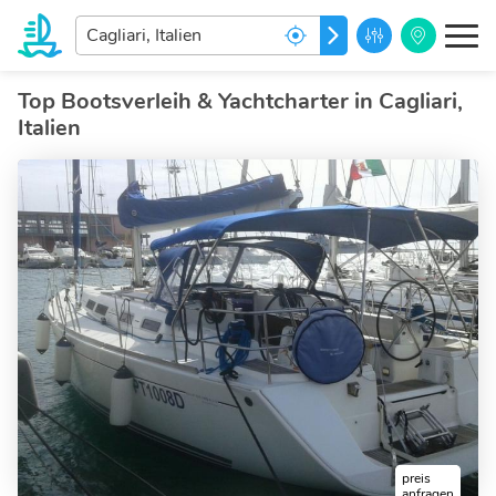
Welches
LOS GEHT'S
ist
ihr
Traumziel?
Top Bootsverleih & Yachtcharter in Cagliari,
Italien
preis
anfragen