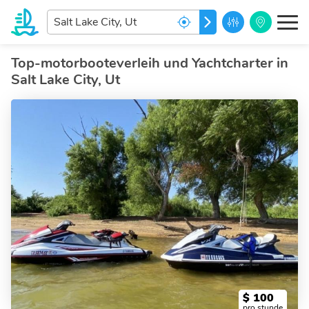
Welches
LOS GEHT'S
ist
ihr
Traumziel?
Top-motorbooteverleih und Yachtcharter in
Salt Lake City, Ut
$
100
pro stunde