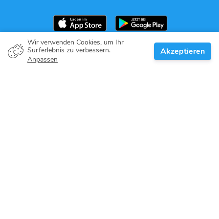
Wir verwenden Cookies, um Ihr
Surferlebnis zu verbessern.
Akzeptieren
Bootsbesitzer
Anpassen
Gib dein Versprechen
Top-Reiseziele
Blog
Über Uns
Support
Help center
Kundenbewertungen
Cookie-Richtlinie
Datenschutz