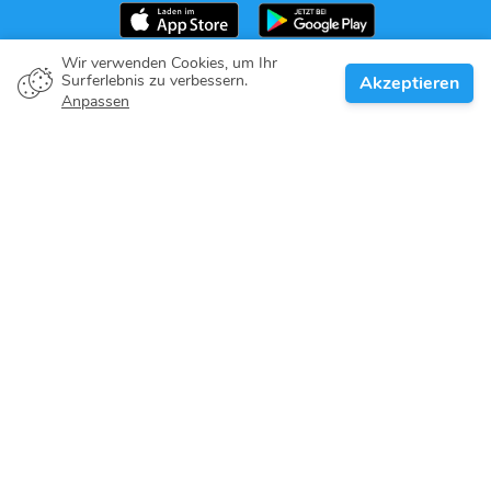
Wir verwenden Cookies, um Ihr
Surferlebnis zu verbessern.
Akzeptieren
Bootsbesitzer
Anpassen
Gib dein Versprechen
Top-Reiseziele
Blog
Über Uns
Support
Help center
Kundenbewertungen
Cookie-Richtlinie
Datenschutz