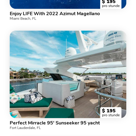
$
195
pro stunde
Enjoy LIFE With 2022 Azimut Magellano
Miami Beach, FL
$
195
pro stunde
Perfect Mirracle 95' Sunseeker 95 yacht
Fort Lauderdale, FL