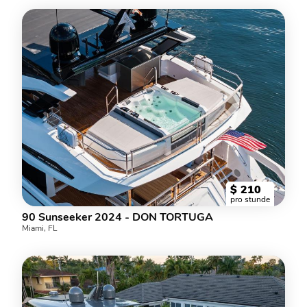
$
210
pro stunde
90 Sunseeker 2024 - DON TORTUGA
Miami, FL