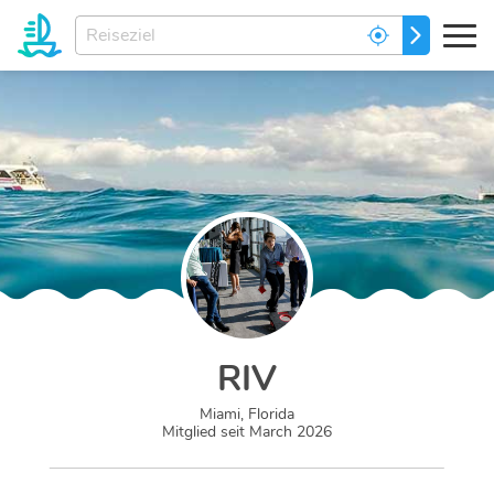
Welches
LOS GEHT
ist
ihr
Traumziel?
RIV
Miami, Florida
Mitglied seit
March 2026