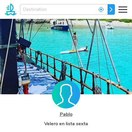
Enter
GO
your
dream
destination...
Pablo
Velero en lista sexta